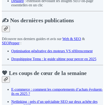
Detailed
: extension dévoilant les insights SEO on-page
essentielles en un clic
✍️ Nos dernières publications
Découvre nos derniers guides et avis sur
Web & SEO
&
SEOPepper
:
Optimisation générative des moteurs VS référencement
Dropshipping Temu : le guide ultime pour percer en 2025
💖 Les coups de cœur de la semaine
E-commerce : comment les comportements d’achats évoluent-
ils en 2025 ?
Netlinking : près d’un spécialiste SEO sur deux achète des