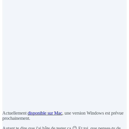
Actuellement
disponible sur Mac
, une version Windows est prévue
prochainement.
Autant te dire que j'ai hâte de tester ça 😉 Et toi, que penses-tu de