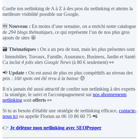
Confie ton netlinking de A à Z à des pros du netlinking et atteins la
meilleure visibilité possible sur Google.
🆕
Nouveau :
En moins d’une semaine, on a enrichi notre catalogue
de
294 blogs thématiques
, ce qui représente l’un de nos plus gros
ajouts de sites 🤩
🗃️
Thématiques :
On a un peu de tout, mais les plus présentes sont
: Immobilier, Travaux, Famille, Assurance, Business, Jardin et Santé.
Ca inclut
4 jolis sites Google News
(à 80 € seulement) 👀
📢
Update :
On est aussi de plus en plus compétitifs au niveau des
prix :
160 spots ont été revu à la baisse
🤑
Il n'a jamais été aussi attractif de confier son netlinking à des experts
: la stratégie, le suivi et l'accompagnement sur
nos abonnements
netlinking
sont
offerts
👀
Si tu as besoin d'établir une stratégie de netlinking efficace,
contacte-
nous ici
ou appelle Florian au 06 10 86 60 75 📲
👉
Je délègue mon netlinking avec SEOPepper