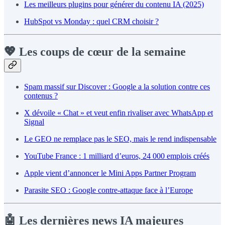
Les meilleurs plugins pour générer du contenu IA (2025)
HubSpot vs Monday : quel CRM choisir ?
💖
Les coups de cœur de la semaine
Spam massif sur Discover : Google a la solution contre ces
contenus ?
X dévoile « Chat » et veut enfin rivaliser avec WhatsApp et
Signal
Le GEO ne remplace pas le SEO, mais le rend indispensable
YouTube France : 1 milliard d’euros, 24 000 emplois créés
Apple vient d’annoncer le Mini Apps Partner Program
Parasite SEO : Google contre-attaque face à l’Europe
🤖
Les dernières news IA majeures