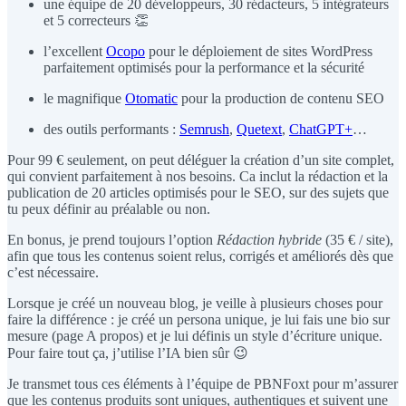
une équipe de 20 développeurs, 30 rédacteurs, 5 intégrateurs
et 5 correcteurs 👏
l’excellent
Ocopo
pour le déploiement de sites WordPress
parfaitement optimisés pour la performance et la sécurité
le magnifique
Otomatic
pour la production de contenu SEO
des outils performants :
Semrush
,
Quetext
,
ChatGPT+
…
Pour 99 € seulement, on peut déléguer la création d’un site complet,
qui convient parfaitement à nos besoins. Ca inclut la rédaction et la
publication de 20 articles optimisés pour le SEO, sur des sujets que
tu peux définir au préalable ou non.
En bonus, je prend toujours l’option
Rédaction hybride
(35 € / site),
afin que tous les contenus soient relus, corrigés et améliorés dès que
c’est nécessaire.
Lorsque je créé un nouveau blog, je veille à plusieurs choses pour
faire la différence : je créé un persona unique, je lui fais une bio sur
mesure (page A propos) et je lui définis un style d’écriture unique.
Pour faire tout ça, j’utilise l’IA bien sûr 😉
Je transmet tous ces éléments à l’équipe de PBNFoxt pour m’assurer
que les contenus produits sont uniques, authentiques et suivent une