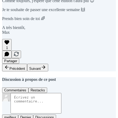
Comme toujours, j'espère que cette édition t'aura plu 😊
Je te souhaite de passer une excellente semaine 🙌
Prends bien soin de toi 🌈
A très bientôt,
Max
1
Partager
Précédent
Suivant
Discussion à propos de ce post
Commentaires
Restacks
meilleur
Dernier
Discussions