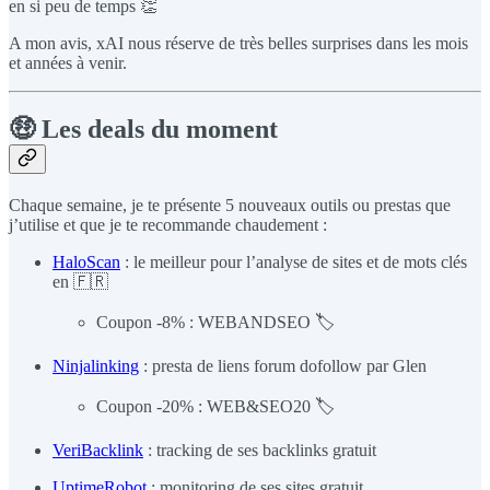
en si peu de temps 👏
A mon avis, xAI nous réserve de très belles surprises dans les mois
et années à venir.
🤑 Les deals du moment
Chaque semaine, je te présente 5 nouveaux outils ou prestas que
j’utilise et que je te recommande chaudement :
HaloScan
: le meilleur pour l’analyse de sites et de mots clés
en 🇫🇷
Coupon -8% : WEBANDSEO 🏷️
Ninjalinking
: presta de liens forum dofollow par Glen
Coupon -20% : WEB&SEO20 🏷️
VeriBacklink
: tracking de ses backlinks gratuit
UptimeRobot
: monitoring de ses sites gratuit