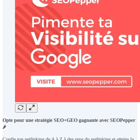
Opte pour une stratégie SEO+GEO gagnante avec SEOPepper
🌶️
Confie ton netlinking de A à Z à des pros du netlinking et atteins la